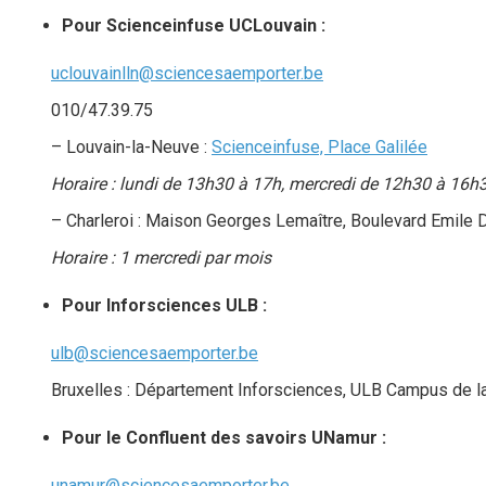
Pour Scienceinfuse UCLouvain :
uclouvainlln@sciencesaemporter.be
010/47.39.75
– Louvain-la-Neuve :
Scienceinfuse, Place Galilée
Horaire : lundi de 13h30 à 17h, mercredi de 12h30 à 16h30
– Charleroi : Maison Georges Lemaître, Boulevard Emile 
Horaire : 1 mercredi par mois
Pour Inforsciences ULB :
ulb@sciencesaemporter.be
Bruxelles : Département Inforsciences, ULB Campus de la
Pour le Confluent des savoirs UNamur :
unamur@sciencesaemporter.be