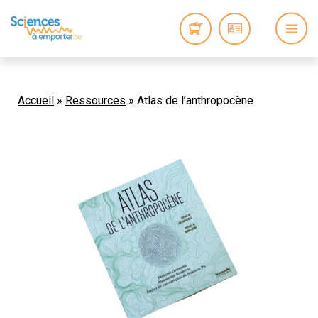
Accueil
»
Ressources
»
Atlas de l’anthropocène