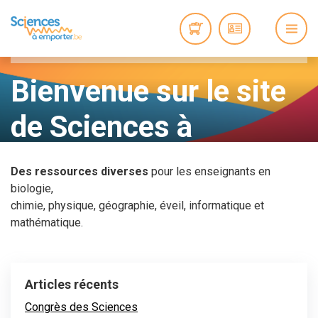
Accueil
»
Slideshow
»
Bienvenue sur le site de Sciences
à emporter
Bienvenue sur le site
de Sciences à
emporter
Des ressources diverses
pour les enseignants en
biologie,
chimie, physique, géographie, éveil, informatique et
mathématique.
Articles récents
Congrès des Sciences