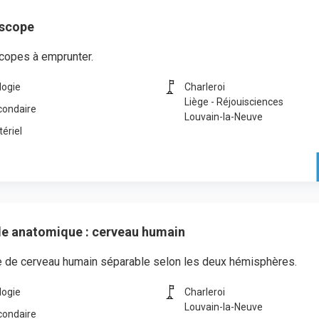
scope
copes à emprunter.
logie
Charleroi
Liège - Réjouisciences
condaire
Louvain-la-Neuve
ériel
e anatomique : cerveau humain
 de cerveau humain séparable selon les deux hémisphères.
logie
Charleroi
Louvain-la-Neuve
condaire