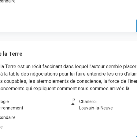
condaire
 la Terre
la Terre est un récit fascinant dans lequel l’auteur semble placer
 à la table des négociations pour lui faire entendre les cris d’alar
s coupables, les atermoiements de conscience, la force de l’iner
noncements qui expliquent comment nous sommes arrivés là.
logie
Charleroi
vironnement
Louvain-la-Neuve
condaire
re