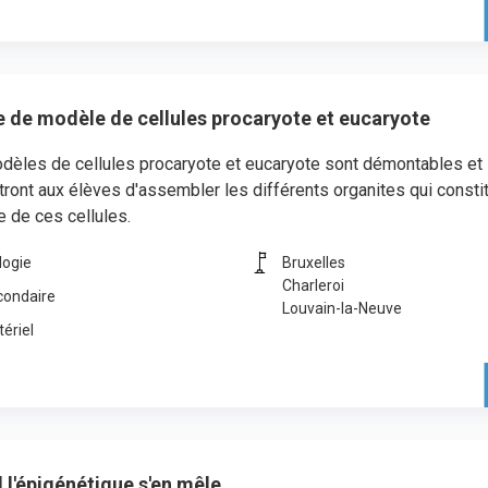
e de modèle de cellules procaryote et eucaryote
dèles de cellules procaryote et eucaryote sont démontables et
ront aux élèves d'assembler les différents organites qui consti
e de ces cellules.
logie
Bruxelles
Charleroi
condaire
Louvain-la-Neuve
ériel
l'épigénétique s'en mêle