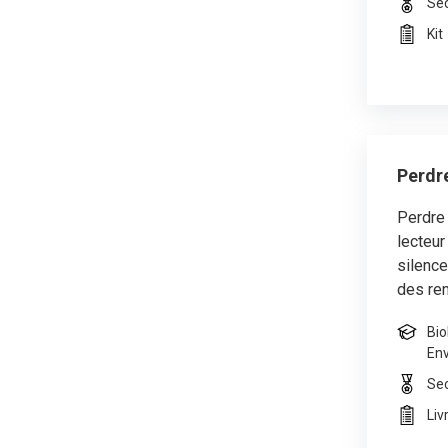
Se
Kit
Perdre
Perdre 
lecteur
silence
des re
Bio
En
Se
Liv