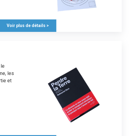
Voir plus de détails >
 le
me, les
tie et