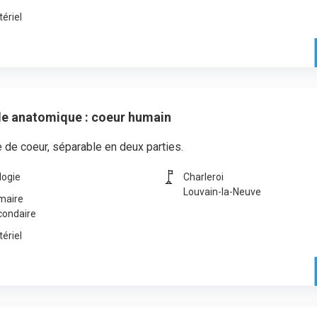
ériel
e anatomique : coeur humain
de coeur, séparable en deux parties.
logie
Charleroi
Louvain-la-Neuve
maire
condaire
ériel