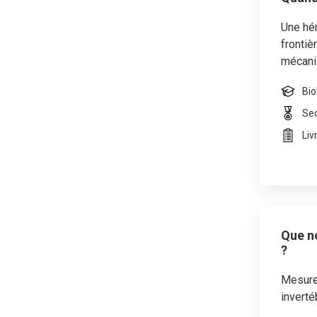
Une hér
frontiè
mécanis
Bio
Se
Liv
Que no
?
Mesurer
inverté