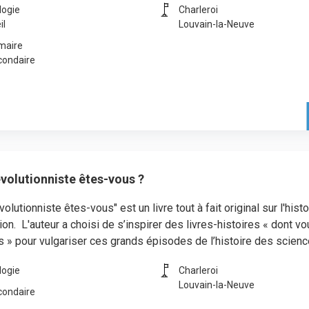
logie
Charleroi
il
Louvain-la-Neuve
maire
condaire
volutionniste êtes-vous ?
volutionniste êtes-vous" est un livre tout à fait original sur l'hist
tion. L'auteur a choisi de s’inspirer des livres-histoires « dont v
s » pour vulgariser ces grands épisodes de l’histoire des scienc
logie
Charleroi
Louvain-la-Neuve
condaire