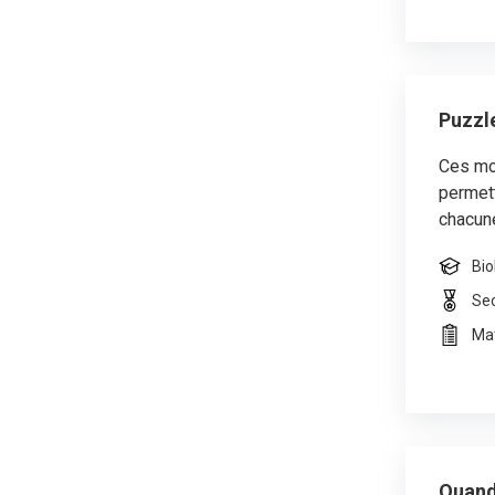
Puzzl
Ces mo
permett
chacun
Bio
Se
Mat
Quand 