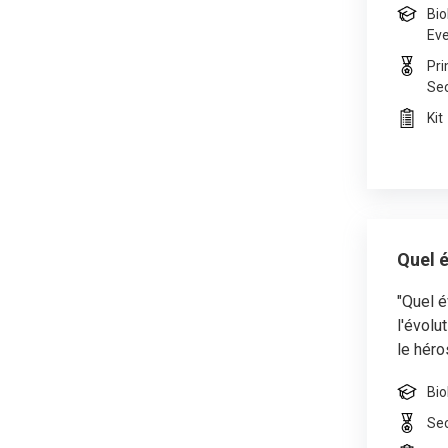
Bio
Eve
Pri
Se
Kit
Quel é
"Quel é
l'évolu
le héro
Bio
Se