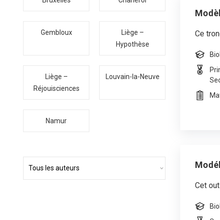
Bruxelles
Charleroi
Modèl
Gembloux
Liège –
Ce tron
Hypothèse
Bio
Pri
Liège –
Louvain-la-Neuve
Se
Réjouisciences
Mat
Namur
Modél
Cet out
Bio