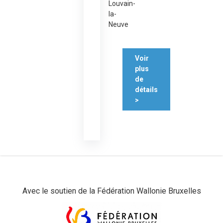
Louvain-
la-
Neuve
Voir
plus
de
détails
>
Avec le soutien de la Fédération Wallonie Bruxelles