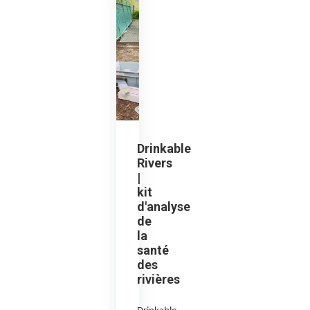
Drinkable
Rivers
|
kit
d'analyse
de
la
santé
des
rivières