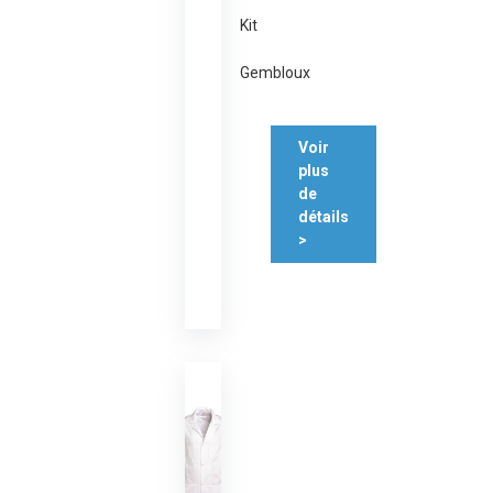
Kit
Gembloux
Voir
plus
de
détails
>