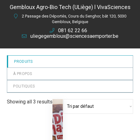
Gembloux Agro-Bio Tech (ULiège) l VivaSciences
2 Passage des Déportés, Cours du Senghor, bât 120, 5030
Gembloux, Belgique
081 62 22 66
uliegegembloux@sciencesaemporter.be
PRODUITS
À PROPOS
POLITIQUES
Showing all 3 results