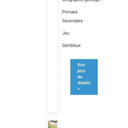
Primaire
Secondaire
Jeu
Gembloux
Voir
plus
de
détails
>